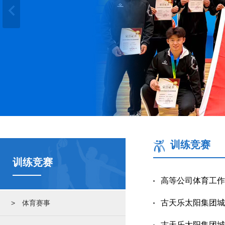
训练竞赛
训练竞赛
高等公司体育工作
古天乐太阳集团城
> 体育赛事
古天乐太阳集团城