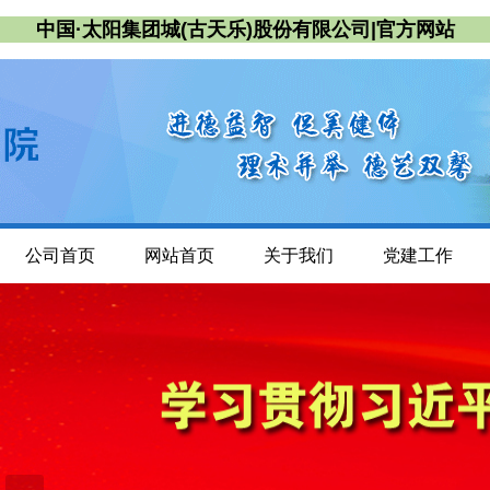
中国·太阳集团城(古天乐)股份有限公司|官方网站
公司首页
网站首页
关于我们
党建工作