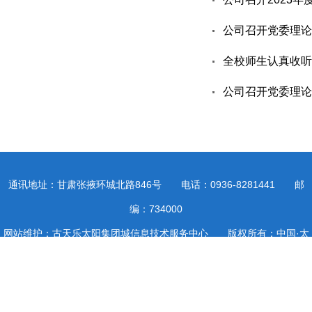
公司召开党委理论
全校师生认真收听
公司召开党委理论
通讯地址：甘肃张掖环城北路846号 电话：0936-8281441 邮
编：734000
网站维护：古天乐太阳集团城信息技术服务中心 版权所有：中国·太
阳集团城(古天乐)股份有限公司|官方网站 陇ICP备05000590号