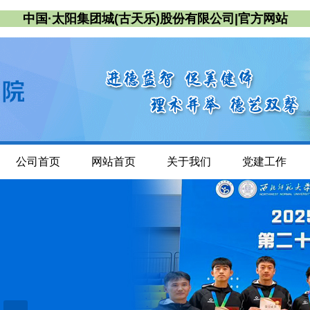
中国·太阳集团城(古天乐)股份有限公司|官方网站
公司首页
网站首页
关于我们
党建工作