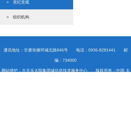
> 党纪党规
> 组织机构
通讯地址：甘肃张掖环城北路846号 电话：0936-8281441 邮
编：734000
网站维护：古天乐太阳集团城信息技术服务中心 版权所有：中国·太
阳集团城(古天乐)股份有限公司|官方网站 陇ICP备05000590号