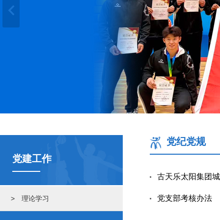
党纪党规
党建工作
古天乐太阳集团城
党支部考核办法
> 理论学习