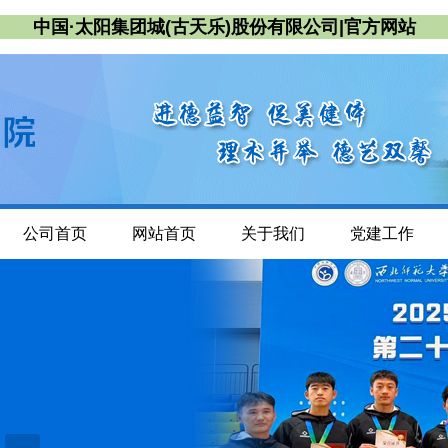
中国·太阳集团城(古天乐)股份有限公司|官方网站
公司首页
网站首页
关于我们
党建工作