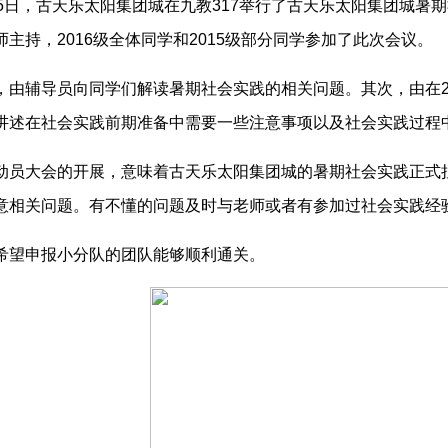
25日，古天乐太阳集团城在九教317举行了古天乐太阳集团城
师主持，2016级全体同学和2015级部分同学参加了此次会议。
，由辅导员向同学们解读暑期社会实践的相关问题。其次，由在2
讲述在社会实践前期准备中需要一些注意事项以及社会实践过程
动员大会的开展，意味着古天乐太阳集团城的暑期社会实践正式
意相关问题。有不懂的问题及时与老师或者有参加过社会实践经
希望申报小分队的团队能够顺利通关。