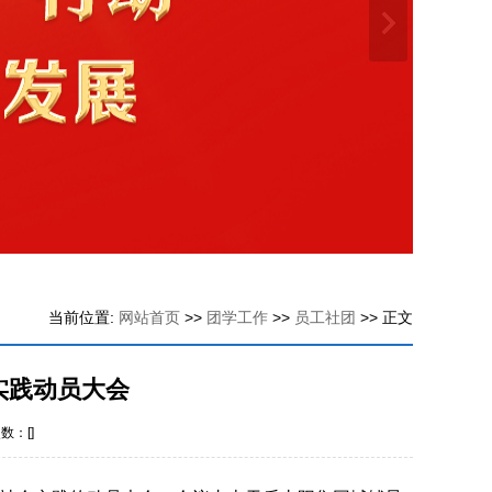
当前位置:
网站首页
>>
团学工作
>>
员工社团
>> 正文
实践动员大会
次数：[
]