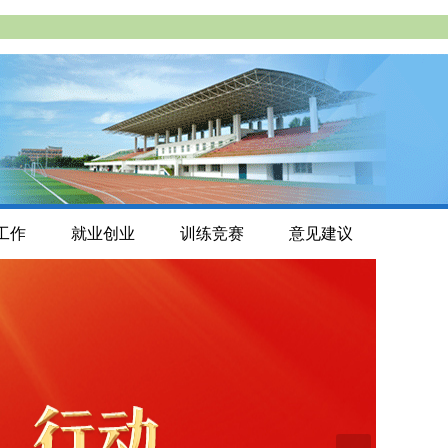
工作
就业创业
训练竞赛
意见建议