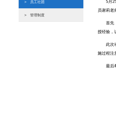
5月
> 员工社团
员谢莉老
> 管理制度
首先
授经验，
此次
施过程注
最后