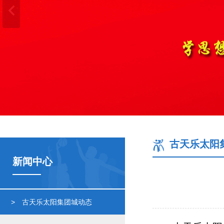
古天乐太阳
新闻中心
> 古天乐太阳集团城动态