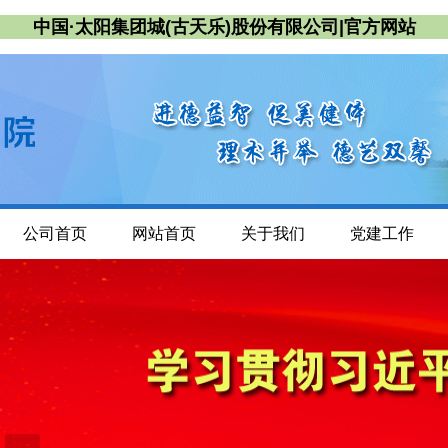
中国·太阳集团城(古天乐)股份有限公司|官方网站
公司首页
网站首页
关于我们
党建工作