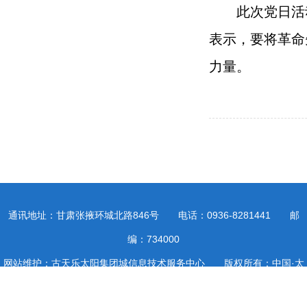
此次党日活
表示，要将革命
力量。
通讯地址：甘肃张掖环城北路846号 电话：0936-8281441 邮
编：734000
网站维护：古天乐太阳集团城信息技术服务中心 版权所有：中国·太
阳集团城(古天乐)股份有限公司|官方网站 陇ICP备05000590号