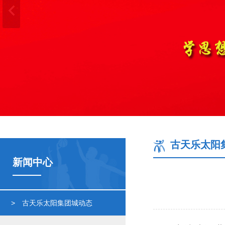
古天乐太阳
新闻中心
> 古天乐太阳集团城动态