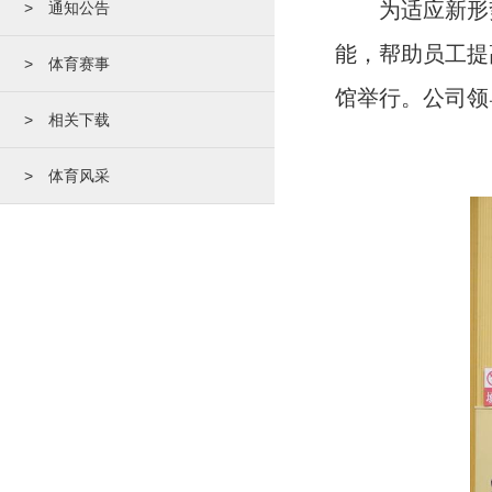
为适应新形
> 通知公告
能，帮助员工提
> 体育赛事
馆举行。公司领
> 相关下载
> 体育风采