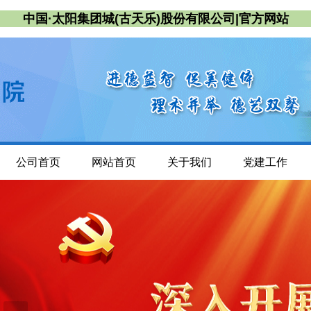
中国·太阳集团城(古天乐)股份有限公司|官方网站
公司首页
网站首页
关于我们
党建工作