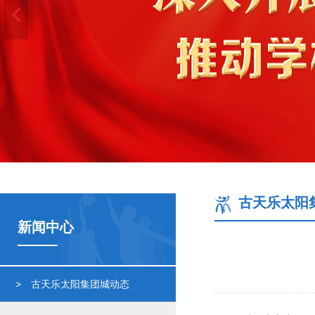
古天乐太阳
新闻中心
> 古天乐太阳集团城动态