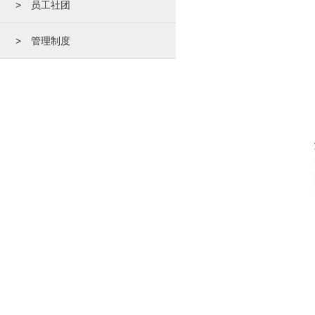
> 员工社团
> 管理制度