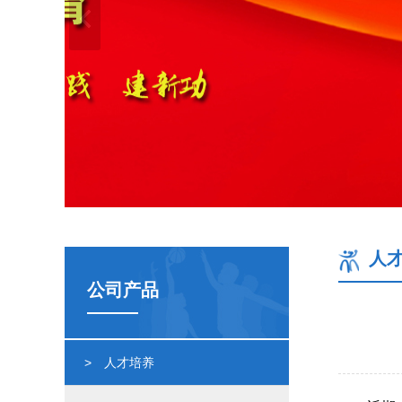
人
公司产品
> 人才培养