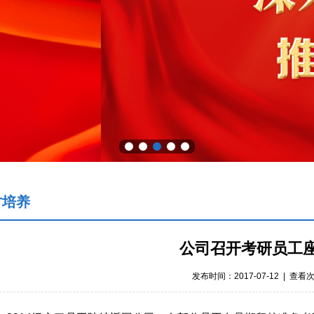
才培养
公司召开考研员工
发布时间：2017-07-12 | 查看