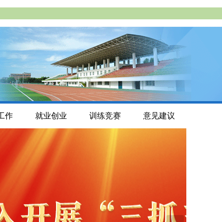
工作
就业创业
训练竞赛
意见建议