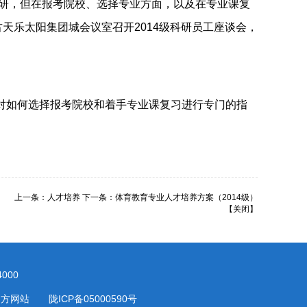
考研，但在报考院校、选择专业方面，以及在专业课复
天乐太阳集团城会议室召开2014级科研员工座谈会，
对如何选择报考院校和着手专业课复习进行专门的指
上一条：
人才培养
下一条：
体育教育专业人才培养方案（2014级）
【
关闭
】
000
站 陇ICP备05000590号