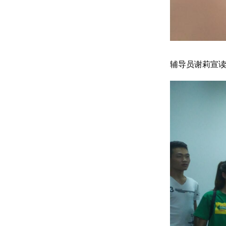
辅导员谢莉宣