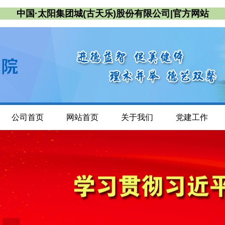
中国·太阳集团城(古天乐)股份有限公司|官方网站
公司首页
网站首页
关于我们
党建工作