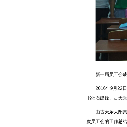
新一届员工会
2016年9月
书记石建锋、古天
由古天乐太阳
度员工会的工作总